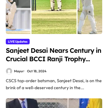
LIVE Updates
Sanjeet Desai Nears Century in
Crucial BCCI Ranji Trophy
Knock for Chhattisgarh , Ayush
Mayur
Oct 18, 2024
and Amandeep Scores Fifty
CSCS top-order batsman, Sanjeet Desai, is on the
brink of a well-deserved century in the...