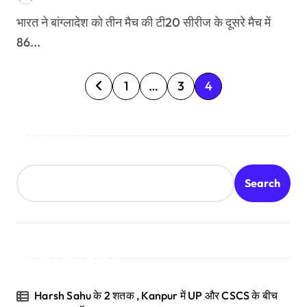
भारत ने बांग्लादेश को तीन मैच की टी20 सीरीज के दूसरे मैच में
86...
P
1
…
3
4
o
Search
s
t
Search
s
n
a
Recent Posts
v
Harsh Sahu के 2 शतक , Kanpur में UP और CSCS के बीच